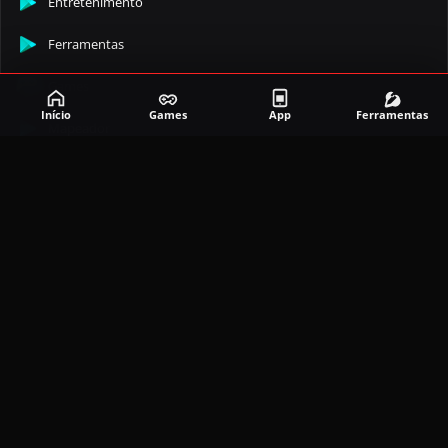
Entretenimento
Ferramentas
Games
Início
Games
App
Ferramentas
Mapeador
Simulador
Social
APLICATIVOS MAIS RECENTES
DramaBox APK (MOD, Premium Grátis)
5.4.2
MOD
março 20, 2026
Avakin Life Mod APK (MENU,XP/Desbloqueado)