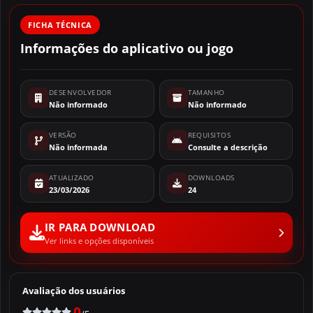
FICHA TÉCNICA
Informações do aplicativo ou jogo
DESENVOLVEDOR
TAMANHO
Não informado
Não informado
VERSÃO
REQUISITOS
Não informada
Consulte a descrição
ATUALIZADO
DOWNLOADS
23/03/2026
24
IR PARA DOWNLOAD
Ver links e opções disponíveis
Avaliação dos usuários
0