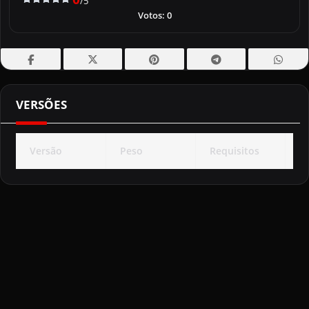
/5
Votos:
0
VERSÕES
Versão
Peso
Requisitos
E