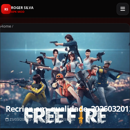
ROGER SILVA
RS
APK MOD
Home
/
Recriar_em_qualidade_202603201
23/03/2026
Atualizado em 23/03/2026