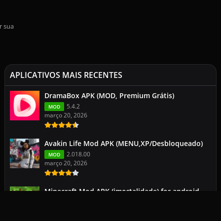
r sua
APLICATIVOS MAIS RECENTES
DramaBox APK (MOD, Premium Grátis)
5.4.2
MOD
março 20, 2026
Avakin Life Mod APK (MENU,XP/Desbloqueado)
2.018.00
MOD
março 20, 2026
Minecraft Mod APK (imortalidade) for android
113.0.2
1.26.1.1
março 19, 2026