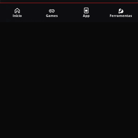
Corrida
Início
Games
App
Ferramentas
Entretenimento
Ferramentas
Games
Mapeador
Simulador
Social
APLICATIVOS MAIS RECENTES
DramaBox APK (MOD, Premium Grátis)
5.4.2
MOD
março 20, 2026