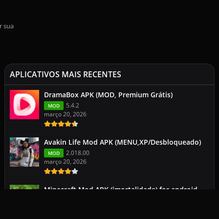
r sua
APLICATIVOS MAIS RECENTES
DramaBox APK (MOD, Premium Grátis)
5.4.2
MOD
março 20, 2026
Avakin Life Mod APK (MENU,XP/Desbloqueado)
2.018.00
MOD
março 20, 2026
Minecraft Mod APK (imortalidade) for android
113.0.2
1.26.1.1
março 19, 2026