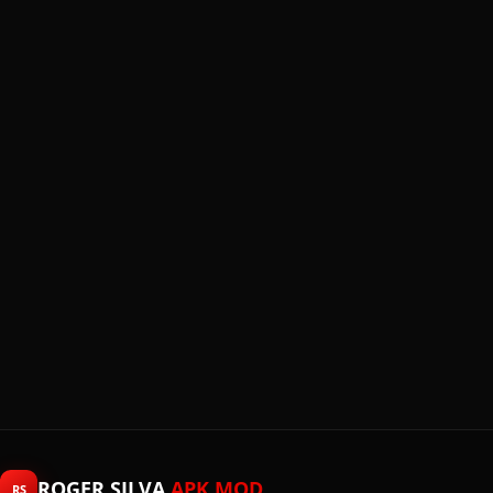
ROGER SILVA
APK MOD
RS