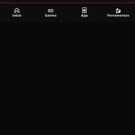
Corrida
Início
Games
App
Ferramentas
Entretenimento
Ferramentas
Games
Mapeador
Simulador
Social
APLICATIVOS MAIS RECENTES
DramaBox APK (MOD, Premium Grátis)
5.4.2
MOD
março 20, 2026