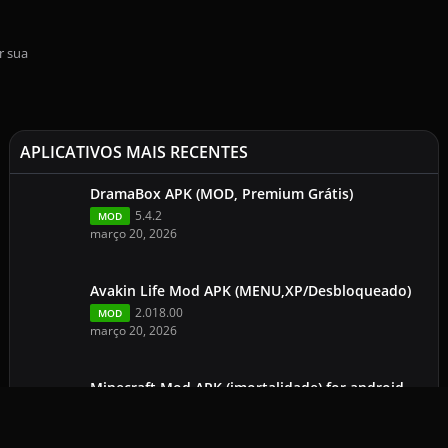
r sua
APLICATIVOS MAIS RECENTES
DramaBox APK (MOD, Premium Grátis)
5.4.2
MOD
março 20, 2026
Avakin Life Mod APK (MENU,XP/Desbloqueado)
2.018.00
MOD
março 20, 2026
Minecraft Mod APK (imortalidade) for android
113.0.2
1.26.1.1
março 19, 2026