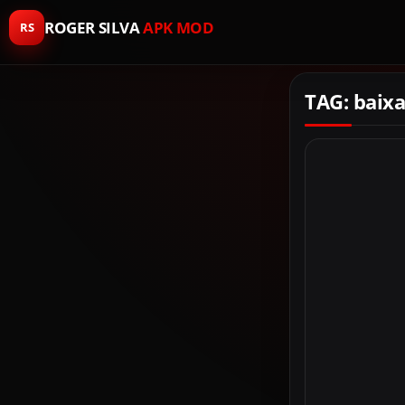
ROGER SILVA
APK MOD
RS
TAG: baix