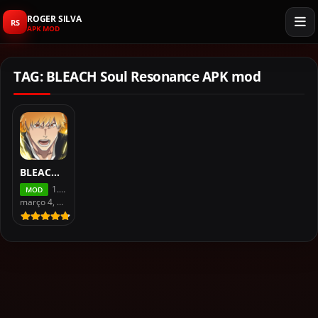
ROGER SILVA
RS
APK MOD
TAG: BLEACH Soul Resonance APK mod
BLEACH: Soul Resonance MOD APK Dinheiro Infinito Download 2026
1.39.138608
MOD
março 4, 2026