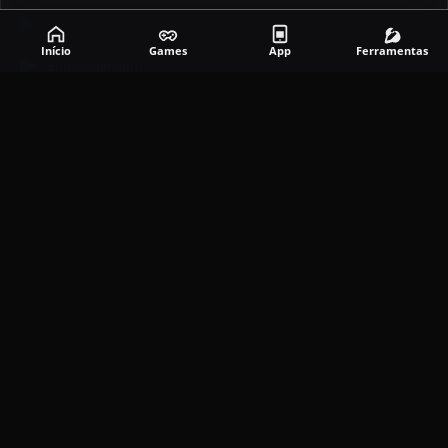
Corrida
Início
Games
App
Ferramentas
Entretenimento
Ferramentas
Games
Mapeador
Simulador
Social
APLICATIVOS MAIS RECENTES
DramaBox APK (MOD, Premium Grátis)
5.4.2
MOD
março 20, 2026