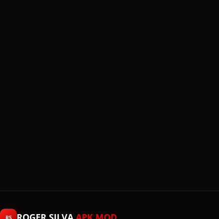
ROGER SILVA
APK MOD
RS