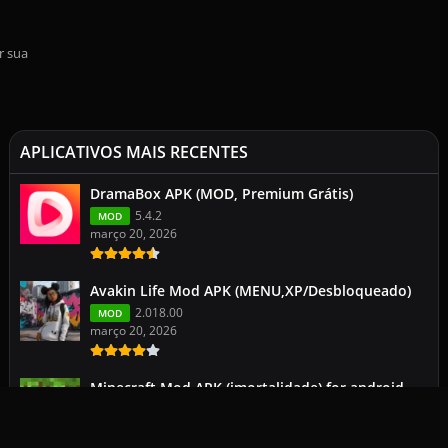
r sua
APLICATIVOS MAIS RECENTES
DramaBox APK (MOD, Premium Grátis)
5.4.2
MOD
março 20, 2026
Avakin Life Mod APK (MENU,XP/Desbloqueado)
2.018.00
MOD
março 20, 2026
Minecraft Mod APK (imortalidade) for android
113.0.2
1.26.1.1
março 19, 2026