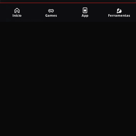
Corrida
Início
Games
App
Ferramentas
Entretenimento
Ferramentas
Games
Mapeador
Simulador
Social
APLICATIVOS MAIS RECENTES
DramaBox APK (MOD, Premium Grátis)
5.4.2
MOD
março 20, 2026