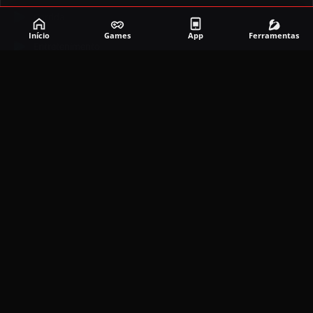
Corrida
Início
Games
App
Ferramentas
Entretenimento
Ferramentas
Games
Mapeador
Simulador
Social
APLICATIVOS MAIS RECENTES
DramaBox APK (MOD, Premium Grátis)
5.4.2
MOD
março 20, 2026