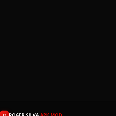
ROGER SILVA
APK MOD
RS