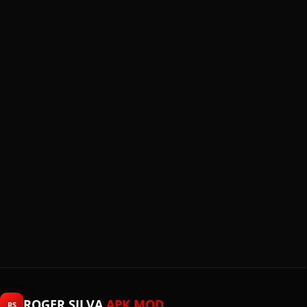
ROGER SILVA
APK MOD
RS