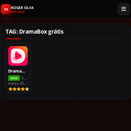
ROGER SILVA
RS
APK MOD
TAG: DramaBox grátis
DramaBox APK (MOD, Premium Grátis)
5.4.2
MOD
março 20, 2026