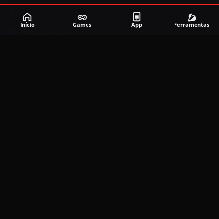
Corrida
Início
Games
App
Ferramentas
Entretenimento
Ferramentas
Games
Mapeador
Simulador
Social
APLICATIVOS MAIS RECENTES
DramaBox APK (MOD, Premium Grátis)
5.4.2
MOD
março 20, 2026