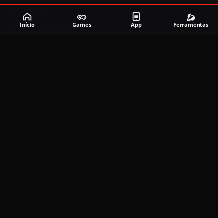
Corrida
Início
Games
App
Ferramentas
Entretenimento
Ferramentas
Games
Mapeador
Simulador
Social
APLICATIVOS MAIS RECENTES
DramaBox APK (MOD, Premium Grátis)
5.4.2
MOD
março 20, 2026