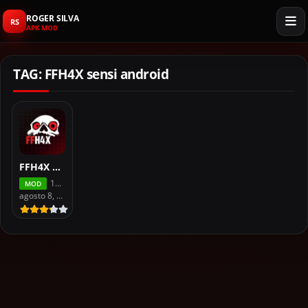
ROGER SILVA
RS
APK MOD
TAG: FFH4X sensi android
FFH4X Sensitivity APK For Free Fire
118.6
MOD
agosto 8, 2026