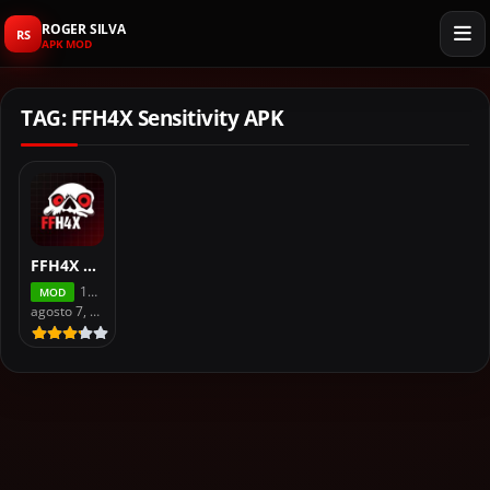
ROGER SILVA
RS
APK MOD
TAG: FFH4X Sensitivity APK
FFH4X Sensitivity APK For Free Fire
118.6
MOD
agosto 7, 2026