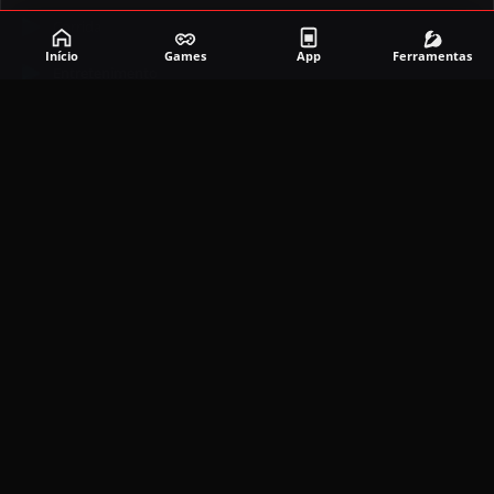
Corrida
Início
Games
App
Ferramentas
Entretenimento
Ferramentas
Games
Mapeador
Simulador
Social
APLICATIVOS MAIS RECENTES
DramaBox APK (MOD, Premium Grátis)
5.4.2
MOD
março 20, 2026