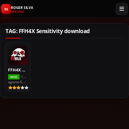
ROGER SILVA
RS
APK MOD
TAG: FFH4X Sensitivity download
FFH4X Sensitivity APK For Free Fire
118.6
MOD
agosto 6, 2026