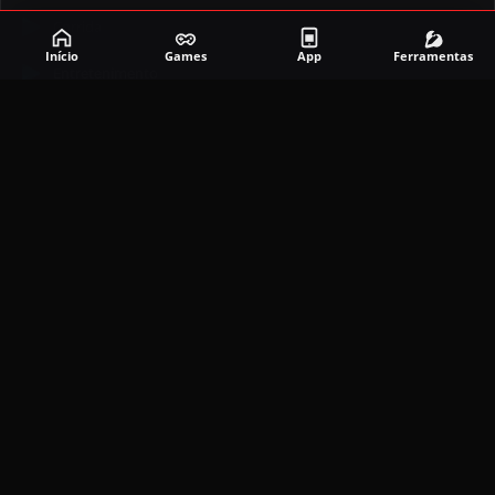
Corrida
Início
Games
App
Ferramentas
Entretenimento
Ferramentas
Games
Mapeador
Simulador
Social
APLICATIVOS MAIS RECENTES
DramaBox APK (MOD, Premium Grátis)
5.4.2
MOD
março 20, 2026