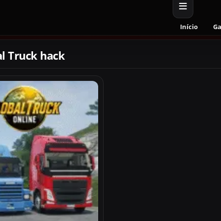
Início
G
l Truck hack