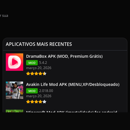
r sua
APLICATIVOS MAIS RECENTES
DramaBox APK (MOD, Premium Grátis)
5.4.2
MOD
março 20, 2026
Avakin Life Mod APK (MENU,XP/Desbloqueado)
2.018.00
MOD
março 20, 2026
Minecraft Mod APK (imortalidade) for android
113.0.2
1.26.1.1
março 19, 2026