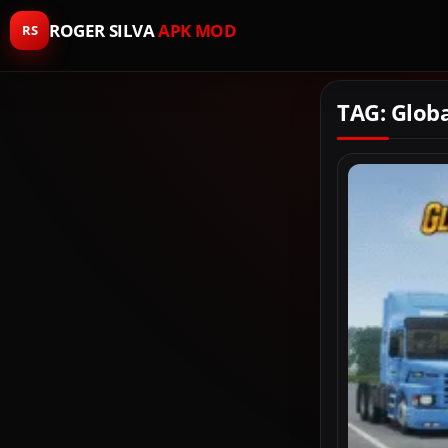
ROGER SILVA
APK MOD
RS
TAG: Globa