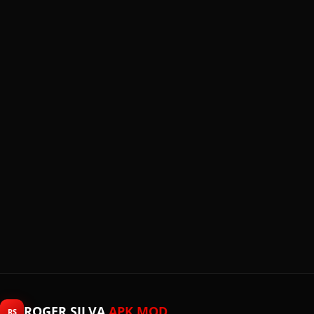
ROGER SILVA
APK MOD
RS