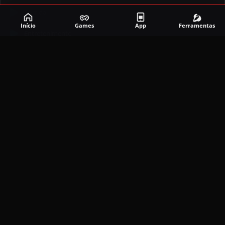
Corrida
Início
Games
App
Ferramentas
Entretenimento
Ferramentas
Games
Mapeador
Simulador
Social
APLICATIVOS MAIS RECENTES
DramaBox APK (MOD, Premium Grátis)
5.4.2
MOD
março 20, 2026