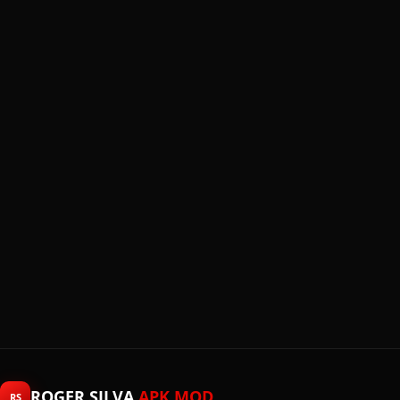
ROGER SILVA
APK MOD
RS