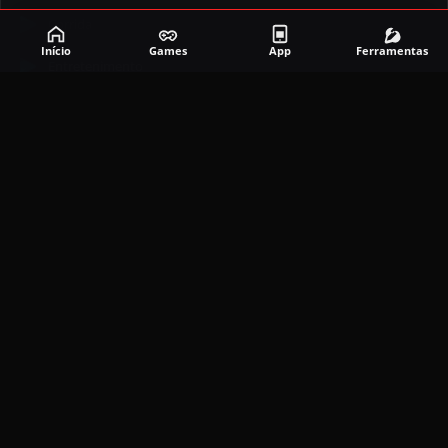
Corrida
Início
Games
App
Ferramentas
Entretenimento
Ferramentas
Games
Mapeador
Simulador
Social
APLICATIVOS MAIS RECENTES
DramaBox APK (MOD, Premium Grátis)
5.4.2
MOD
março 20, 2026