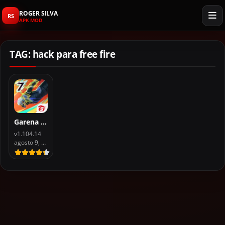
ROGER SILVA
RS
APK MOD
TAG: hack para free fire
Garena Free Fire APK v1.109.5 for Android (MOD MENU)
v1.104.14
agosto 9, 2026