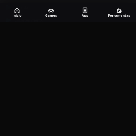
Corrida
Início
Games
App
Ferramentas
Entretenimento
Ferramentas
Games
Mapeador
Simulador
Social
APLICATIVOS MAIS RECENTES
DramaBox APK (MOD, Premium Grátis)
5.4.2
MOD
março 20, 2026