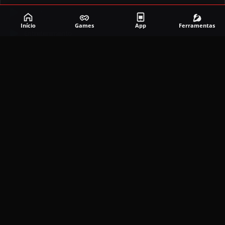
Corrida
Início
Games
App
Ferramentas
Entretenimento
Ferramentas
Games
Mapeador
Simulador
Social
APLICATIVOS MAIS RECENTES
DramaBox APK (MOD, Premium Grátis)
5.4.2
MOD
março 20, 2026