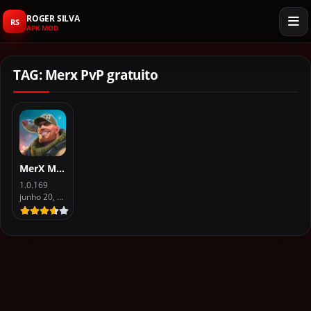
ROGER SILVA
RS
APK MOD
TAG: Merx PvP gratuito
MerX Multiplayer Mod APK Dinheiro for Android
1.0.169
junho 20, 2025