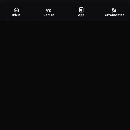
Corrida
Início
Games
App
Ferramentas
Entretenimento
Ferramentas
Games
Mapeador
Simulador
Social
APLICATIVOS MAIS RECENTES
DramaBox APK (MOD, Premium Grátis)
5.4.2
MOD
março 20, 2026