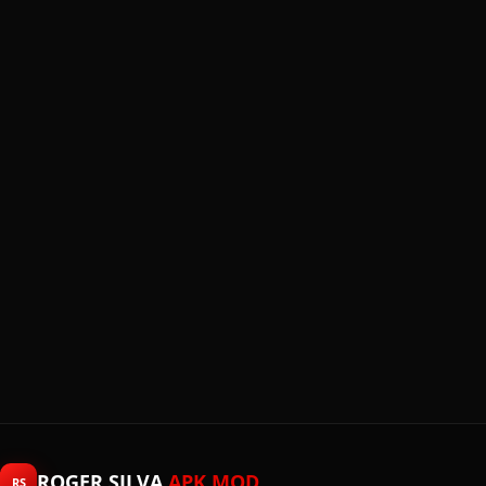
ROGER SILVA
APK MOD
RS