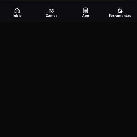
Corrida
Início
Games
App
Ferramentas
Entretenimento
Ferramentas
Games
Mapeador
Simulador
Social
APLICATIVOS MAIS RECENTES
DramaBox APK (MOD, Premium Grátis)
5.4.2
MOD
março 20, 2026