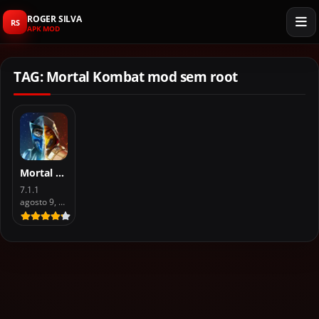
ROGER SILVA
RS
APK MOD
TAG: Mortal Kombat mod sem root
Mortal Kombat Mod APK (dinheiro) for android
7.1.1
agosto 9, 2026