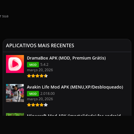
r sua
APLICATIVOS MAIS RECENTES
DramaBox APK (MOD, Premium Grátis)
5.4.2
MOD
março 20, 2026
Avakin Life Mod APK (MENU,XP/Desbloqueado)
2.018.00
MOD
março 20, 2026
Minecraft Mod APK (imortalidade) for android
113.0.2
1.26.1.1
março 19, 2026