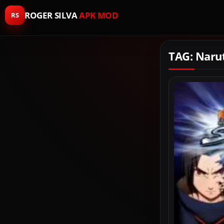
ROGER SILVA
APK MOD
RS
TAG: Naru