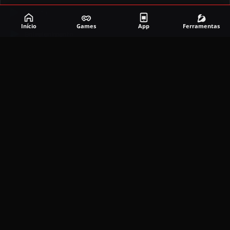
Corrida
Início
Games
App
Ferramentas
Entretenimento
Ferramentas
Games
Mapeador
Simulador
Social
APLICATIVOS MAIS RECENTES
DramaBox APK (MOD, Premium Grátis)
5.4.2
MOD
março 20, 2026