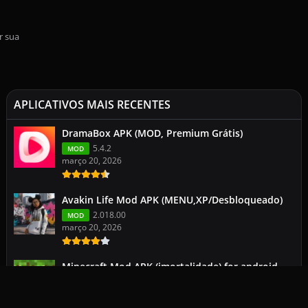
r sua
APLICATIVOS MAIS RECENTES
DramaBox APK (MOD, Premium Grátis)
5.4.2
MOD
março 20, 2026
Avakin Life Mod APK (MENU,XP/Desbloqueado)
2.018.00
MOD
março 20, 2026
Minecraft Mod APK (imortalidade) for android
113.0.2
1.26.1.1
março 19, 2026