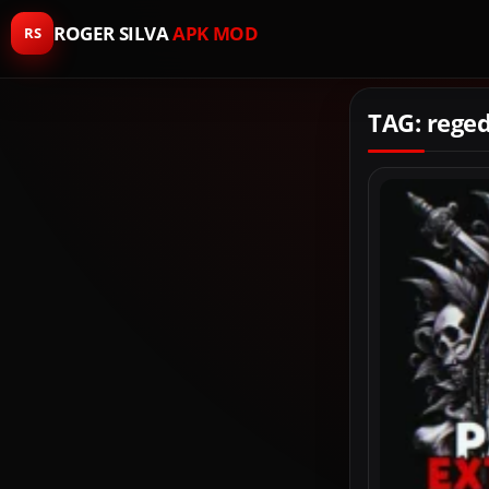
ROGER SILVA
APK MOD
RS
TAG: reged