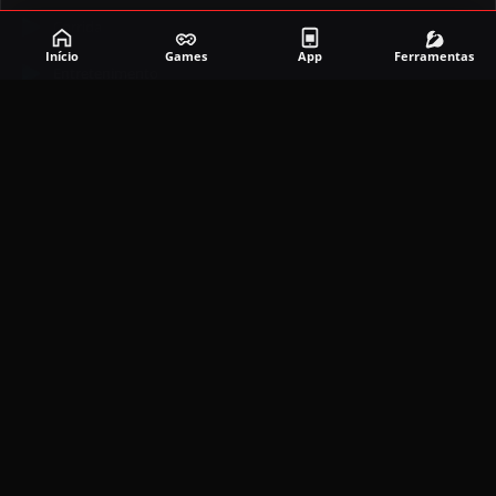
Corrida
Início
Games
App
Ferramentas
Entretenimento
Ferramentas
Games
Mapeador
Simulador
Social
APLICATIVOS MAIS RECENTES
DramaBox APK (MOD, Premium Grátis)
5.4.2
MOD
março 20, 2026