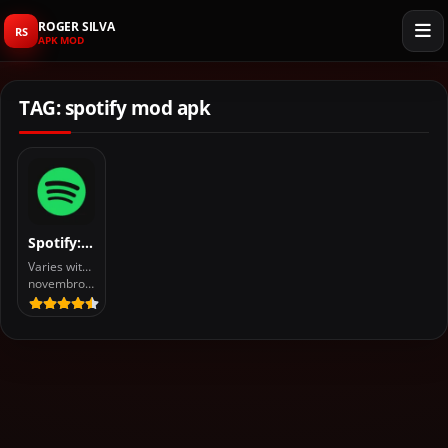
ROGER SILVA
RS
APK MOD
TAG: spotify mod apk
Spotify: música e podcasts
Varies with device
novembro 19, 2025