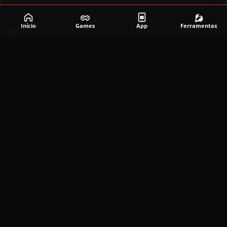
Corrida
Início
Games
App
Ferramentas
Entretenimento
Ferramentas
Games
Mapeador
Simulador
Social
APLICATIVOS MAIS RECENTES
DramaBox APK (MOD, Premium Grátis)
5.4.2
MOD
março 20, 2026