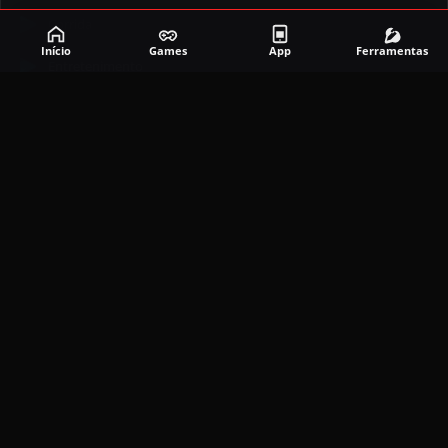
Corrida
Início
Games
App
Ferramentas
Entretenimento
Ferramentas
Games
Mapeador
Simulador
Social
APLICATIVOS MAIS RECENTES
DramaBox APK (MOD, Premium Grátis)
5.4.2
MOD
março 20, 2026