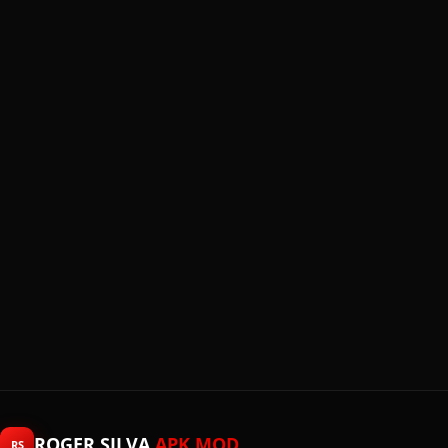
ROGER SILVA
APK MOD
RS