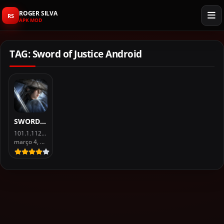
ROGER SILVA
RS
APK MOD
TAG: Sword of Justice Android
SWORD OF JUSTICE APK [MOD/Full Game] for Android
101.1.11295799
março 4, 2026