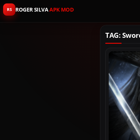
ROGER SILVA
APK MOD
RS
TAG: Sword