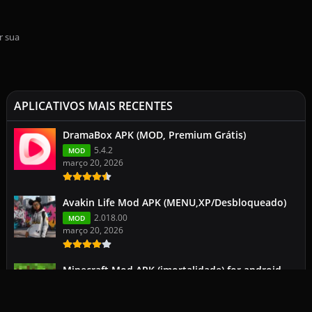
r sua
APLICATIVOS MAIS RECENTES
DramaBox APK (MOD, Premium Grátis)
5.4.2
MOD
março 20, 2026
Avakin Life Mod APK (MENU,XP/Desbloqueado)
2.018.00
MOD
março 20, 2026
Minecraft Mod APK (imortalidade) for android
113.0.2
1.26.1.1
março 19, 2026