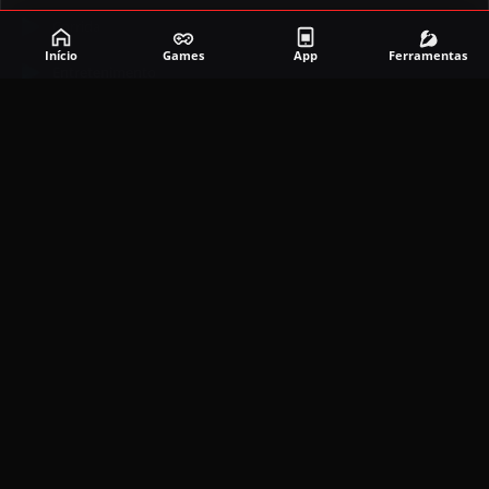
Corrida
Início
Games
App
Ferramentas
Entretenimento
Ferramentas
Games
Mapeador
Simulador
Social
APLICATIVOS MAIS RECENTES
DramaBox APK (MOD, Premium Grátis)
5.4.2
MOD
março 20, 2026