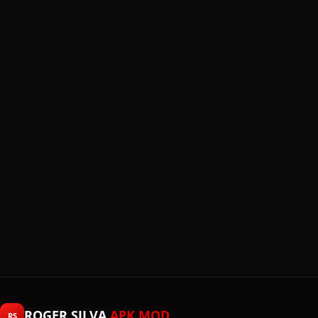
ROGER SILVA
APK MOD
RS