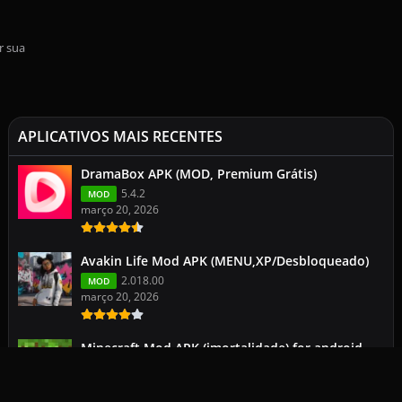
r sua
APLICATIVOS MAIS RECENTES
DramaBox APK (MOD, Premium Grátis)
5.4.2
MOD
março 20, 2026
Avakin Life Mod APK (MENU,XP/Desbloqueado)
2.018.00
MOD
março 20, 2026
Minecraft Mod APK (imortalidade) for android
113.0.2
1.26.1.1
março 19, 2026