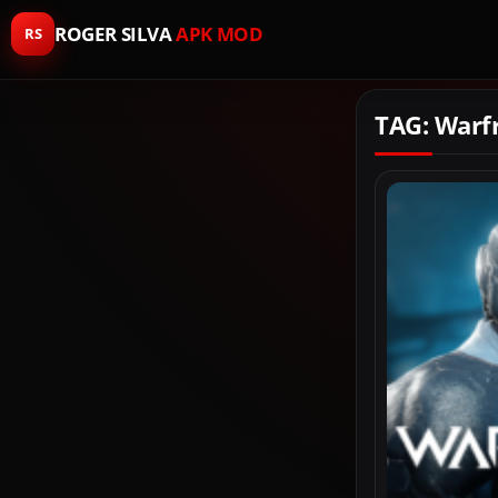
ROGER SILVA
APK MOD
RS
TAG: Warf