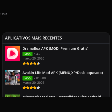
r sua
APLICATIVOS MAIS RECENTES
DramaBox APK (MOD, Premium Grátis)
5.4.2
MOD
março 20, 2026
Avakin Life Mod APK (MENU,XP/Desbloqueado)
2.018.00
MOD
março 20, 2026
Minecraft Mod APK (imortalidade) for android
113.0.2
1.26.1.1
março 19, 2026