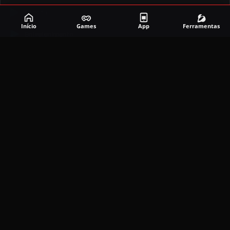
Corrida
Início
Games
App
Ferramentas
Entretenimento
Ferramentas
Games
Mapeador
Simulador
Social
APLICATIVOS MAIS RECENTES
DramaBox APK (MOD, Premium Grátis)
5.4.2
MOD
março 20, 2026