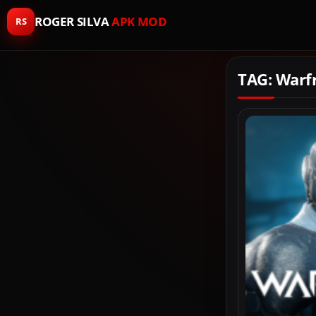
ROGER SILVA
APK MOD
RS
TAG: War