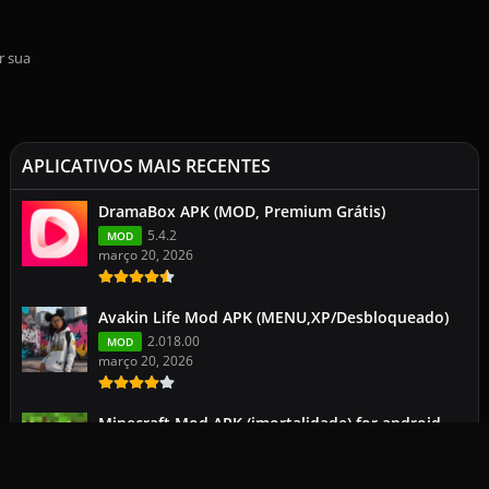
r sua
APLICATIVOS MAIS RECENTES
DramaBox APK (MOD, Premium Grátis)
5.4.2
MOD
março 20, 2026
Avakin Life Mod APK (MENU,XP/Desbloqueado)
2.018.00
MOD
março 20, 2026
Minecraft Mod APK (imortalidade) for android
113.0.2
1.26.1.1
março 19, 2026