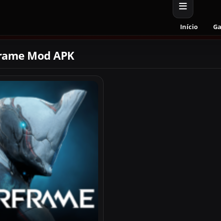
Início
G
frame Mod APK