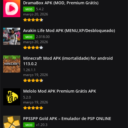
DramaBox APK (MOD, Premium Grátis)
5.4.2
MOD
março 20, 2026
Avakin Life Mod APK (MENU,XP/Desbloqueado)
2.018.00
MOD
março 20, 2026
Minecraft Mod APK (imortalidade) for android
113.0.2
1.26.1.1
março 19, 2026
Melolo Mod APK Premium Grátis APK
5.2.0
março 19, 2026
PPSSPP Gold APK – Emulador de PSP ONLINE
v1.20.3
MOD