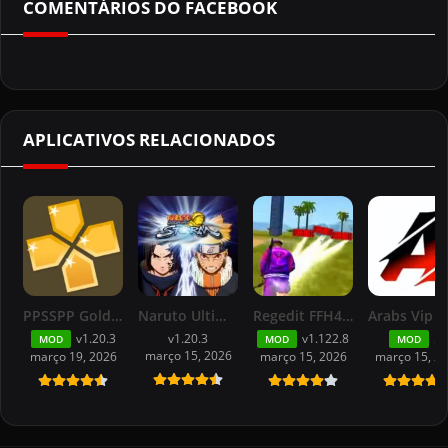
COMENTÁRIOS DO FACEBOOK
APLICATIVOS RELACIONADOS
PPSSPP Gold APK – Emulador de PSP ONLINE
Naruto Ultimate Ninja Storm 4 PSP PPSSPP For Android
Regedit FFH4X Grátis Mod Menu Free Fire v1.122.8
v1.20.3
v1.20.3
v1.122.8
55
MOD
MOD
MOD
março 15, 2026
março 19, 2026
março 15, 2026
março 15, 2