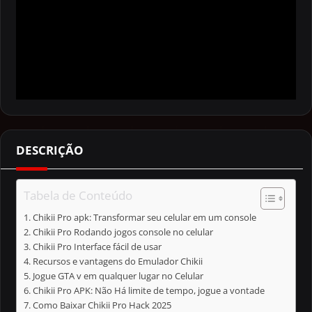
DESCRIÇÃO
Tabela de Conteúdo
Chikii Pro apk: Transformar seu celular em um console
Chikii Pro Rodando jogos console no celular
Chikii Pro Interface fácil de usar
Recursos e vantagens do Emulador Chikii
Jogue GTA v em qualquer lugar no Celular
Chikii Pro APK: Não Há limite de tempo, jogue a vontade
Como Baixar Chikii Pro Hack 2025