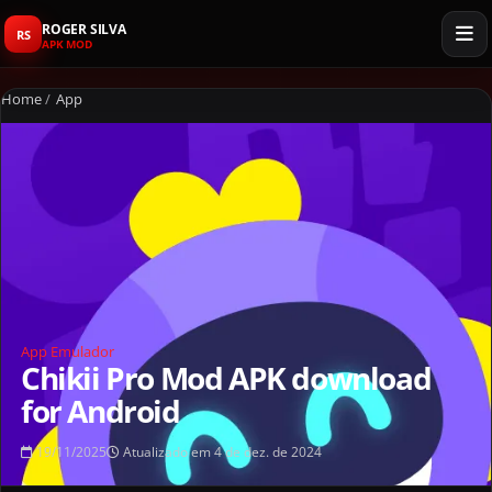
ROGER SILVA
RS
APK MOD
Home
/
App
App
Emulador
Chikii Pro Mod APK download
for Android
19/11/2025
Atualizado em 4 de dez. de 2024