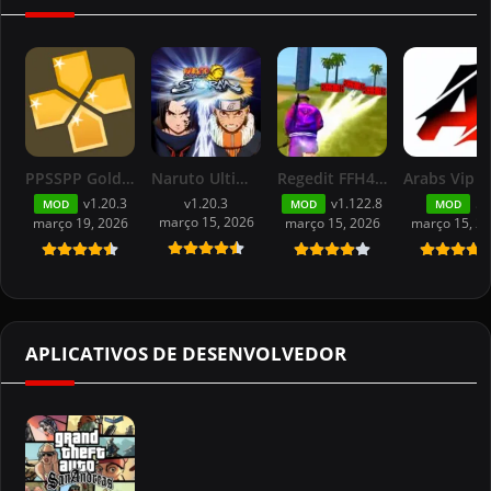
PPSSPP Gold APK – Emulador de PSP ONLINE
Naruto Ultimate Ninja Storm 4 PSP PPSSPP For Android
Regedit FFH4X Grátis Mod Menu Free Fire v1.122.8
v1.20.3
v1.20.3
v1.122.8
55
MOD
MOD
MOD
março 15, 2026
março 19, 2026
março 15, 2026
março 15, 2
APLICATIVOS DE DESENVOLVEDOR