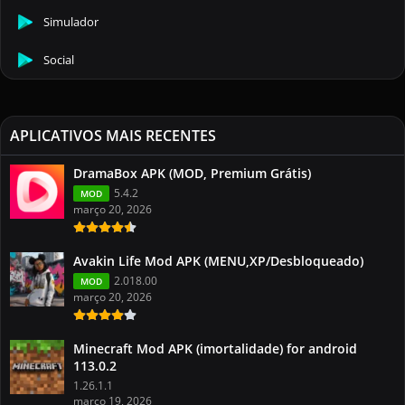
Simulador
Social
APLICATIVOS MAIS RECENTES
DramaBox APK (MOD, Premium Grátis)
5.4.2
MOD
março 20, 2026
Avakin Life Mod APK (MENU,XP/Desbloqueado)
2.018.00
MOD
março 20, 2026
Minecraft Mod APK (imortalidade) for android
113.0.2
1.26.1.1
março 19, 2026