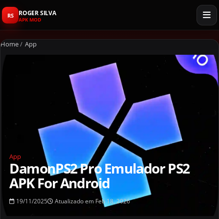
ROGER SILVA
RS
APK MOD
Home
/
App
App
DamonPS2 Pro Emulador PS2
APK For Android
19/11/2025
Atualizado em Feb 18, 2026