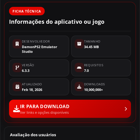
FICHA TÉCNICA
Informações do aplicativo ou jogo
DESENVOLVEDOR
TAMANHO
DamonPS2 Emulator
34.45 MB
Studio
VERSÃO
REQUISITOS
6.3.3
7.0
ATUALIZADO
DOWNLOADS
Feb 18, 2026
10,000,000+
IR PARA DOWNLOAD
Ver links e opções disponíveis
Avaliação dos usuários