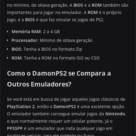
no mínimo, de oitava geração. A
BIOS
e a
ROM
também são
importantes para jogar no emulador. A
ROM
é o próprio
jogo, e a
BIOS
é que faz emular os jogos de PS2.
Memória RAM
: 2 a 4 GB
Processador
: Mínimo de oitava geração
BIOS
: Tenha a BIOS no formato Zip
ROM
: Tenha a ROM no formato ISO ou CSO
Como o DamonPS2 se Compara a
Outros Emuladores?
Se você está em busca de jogar aqueles jogos clássicos de
PlayStation 2
, então o
DamonPS2
é uma excelente opção.
O emulador também consegue emular jogos da
Nintendo
,
o que normalmente requer um celular potente. Já o
PPSSPP
é um emulador que roda qualquer jogo em
qualquer celular, seja ele potente ou fraco.