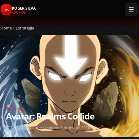
ROGER SILVA
RS
APK MOD
Home
/
Estratégia
Estratégia
Avatar: Realms Collide
19/11/2025
Atualizado em 5 de fev. de 2026