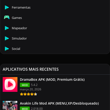
Ferramentas
Games
Mapeador
Simulador
Social
APLICATIVOS MAIS RECENTES
DramaBox APK (MOD, Premium Grátis)
5.4.2
MOD
março 20, 2026
Avakin Life Mod APK (MENU,XP/Desbloqueado)
2.018.00
MOD