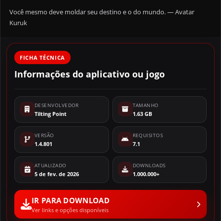
Você mesmo deve moldar seu destino e o do mundo. — Avatar
Kuruk
FICHA TÉCNICA
Informações do aplicativo ou jogo
DESENVOLVEDOR
TAMANHO
Tilting Point
1.63 GB
VERSÃO
REQUISITOS
1.4.801
7.1
ATUALIZADO
DOWNLOADS
5 de fev. de 2026
1.000.000+
IR PARA DOWNLOAD
Ver links e opções disponíveis