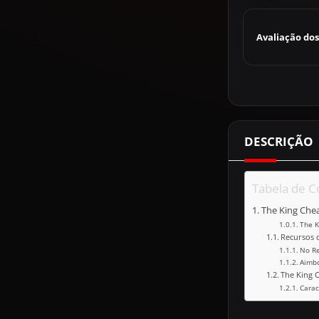
Avaliação dos
DESCRIÇÃO
Tabela de 
The King Chea
The K
Recursos d
No Re
Aimbo
The King C
Carac