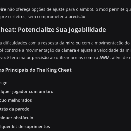
Fire
não ofereça opções de ajuste para o aimbot, o mod permite qu
mpre certeiros, sem comprometer a
precisão
.
heat: Potencialize Sua Jogabilidade
a dificuldades com a resposta da
mira
ou com a movimentação do
cê controle a movimentação da
câmera
e ajuste a velocidade da mi
você terá maior
precisão
ao utilizar armas como a
AWM
, além de 
as Principais do The King Cheat
migo
lquer jogador com um tiro
ecuo melhorados
atrás da parede
alquer obstáculo
alquer kit de suprimentos