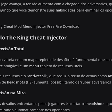
 jogo avança, a tensão aumenta com a chegada dos adversários, 
exigindo que você demonstre suas
habilidades
para eliminar os opon
do The King Cheat Injector
recisão Total
sua vitória em um mapa repleto de desafios, é fundamental que su
ce
amigável e um
menu
repleto de recursos úteis.
ais recursos é o
“anti-recoil”
, que reduz o recuo de armas como
A
a de
headshots
(HS) aumenta, possibilitando derrubar adversários
cisão na Mira
 desafios enfrentados pelos jogadores é acertar os
headshots
, qu
 mirando automaticamente nos oponentes.