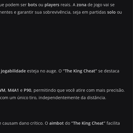
que podem ser
bots
ou
players
reais. A
zona
de jogo vai se
entes e garantir sua sobrevivência, seja em partidas
solo
ou
a
jogabilidade
esteja no auge. O
“The King Cheat”
se destaca
WM
,
M4A1
e
P90
, permitindo que você atire com mais precisão.
 com um único tiro, independentemente da distância.
e causam dano crítico. O
aimbot
do
“The King Cheat”
facilita