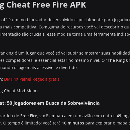
g Cheat Free Fire APK
eat”
é um mod inovador desenvolvido especialmente para jogador
a mais competitiva. Com gama de recursos você vai descobrir o qu
vimentação são cruciais, esse mod se torna uma ferramenta indis
 ranking é um lugar que você só vai subir se mostrar suas habilid
ses competidores, é essencial estar no mesmo nível. O
“The King C
rnando o jogo mais acessível e divertido.
m:
DMH4X Painel Regedit grátis
at: 50 Jogadores em Busca da Sobrevivência
partida de
Free Fire
, você embarca em um avião com outros
49 jog
r. O tempo é limitado: você terá
10 minutos
para explorar o mapa