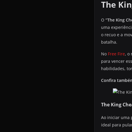
The Kin
O
“The King Ch
uma experiênci
o recuo e a mo
batalha.
No
Free Fire
, o
para vencer es
habilidades, to
Confira també
The King Che
Ao iniciar uma 
ideal para pula