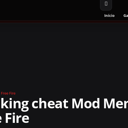
Início
G
Free Fire
 king cheat Mod Men
 Fire