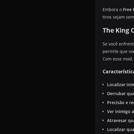
Embora o
Free 
tiros sejam se
The King C
Se você enfrent
permite que vo
Com esse mod, 
Característic
Localizar ini
Derrubar qua
Precisão e r
Ver inimigo 
Atravesar qu
Localizar qu