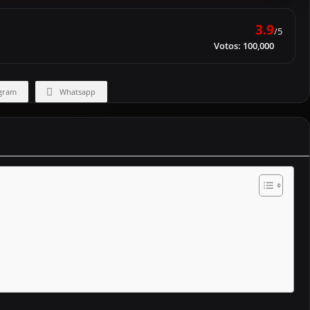
3.9
/5
Votos:
100,000
gram
Whatsapp