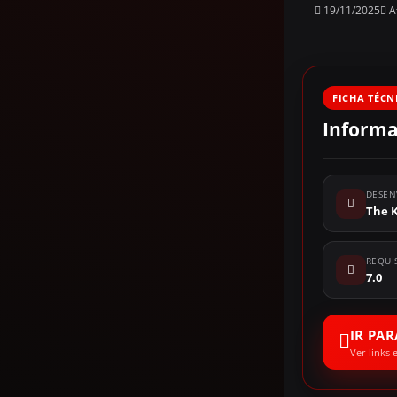
19/11/2025
At
FICHA TÉCN
Informa
DESEN
The 
REQUI
7.0
IR PA
Ver links 