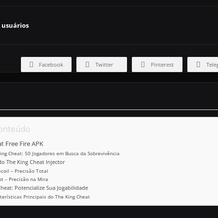
 usuários
Facebook
Twitter
Pinterest
Tele
Conteúdo
t Free Fire APK
ing Cheat: 50 Jogadores em Busca da Sobrevivência
o The King Cheat Injector
coil – Precisão Total
t – Precisão na Mira
heat: Potencialize Sua Jogabilidade
terísticas Principais do The King Cheat