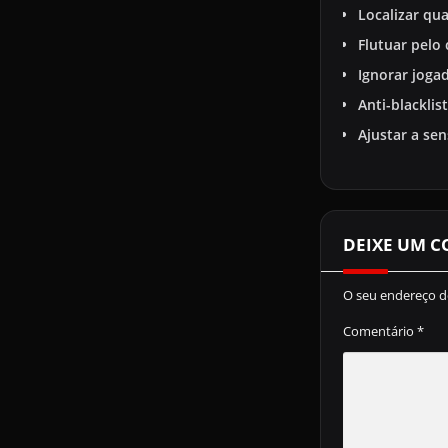
Localizar qu
Flutuar pelo
Ignorar joga
Anti-blacklis
Ajustar a se
DEIXE UM 
O seu endereço de
Comentário
*