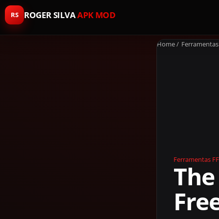
ROGER SILVA
APK MOD
RS
Home
/
Ferramentas
Ferramentas
FF
The
Free