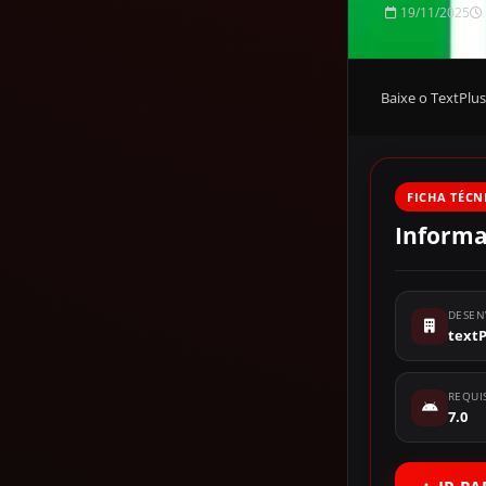
19/11/2025
Baixe o TextPlu
FICHA TÉCN
Informa
DESEN
textP
REQUI
7.0