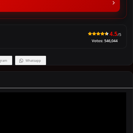
4.5
/5
Votos:
546,044
gram
Whatsapp