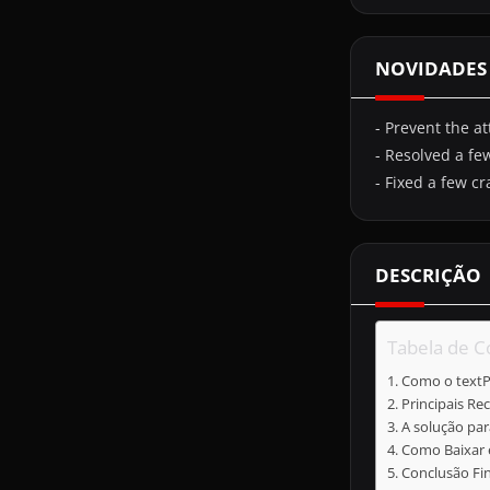
NOVIDADES
- Prevent the 
- Resolved a fe
- Fixed a few c
DESCRIÇÃO
Tabela de 
Como o textP
Principais Re
A solução pa
Como Baixar e
Conclusão Fin