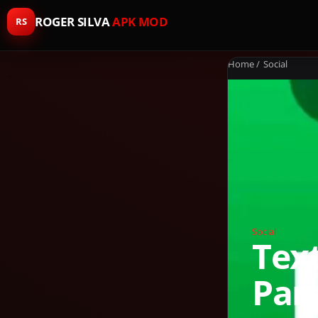
ROGER SILVA
APK MOD
RS
Home
/
Social
Social
Tex
Par