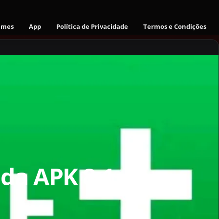
ames
App
Política de Privacidade
Termos e Condições
da APK 8.1.4