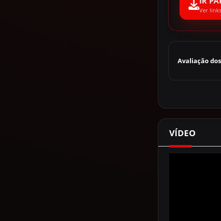
IR P
Ver link
Avaliação dos
VÍDEO