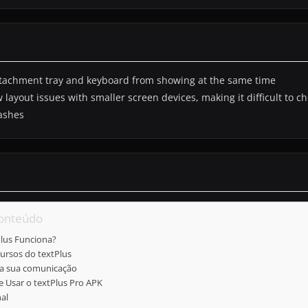
attachment tray and keyboard from showing at the same time
w layout issues with smaller screen devices, making it difficult to 
rashes
Conteúdo
lus Funciona?
cursos do textPlus
ra sua comunicação
 Usar o textPlus Pro APK
al