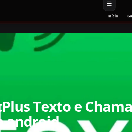
Início
G
tPlus Texto e Chama
a android