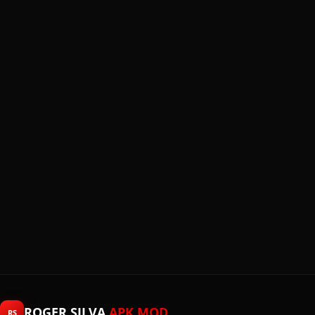
ROGER SILVA
APK MOD
RS