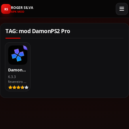
ROGER SILVA
RS
APK MOD
TAG: mod DamonPS2 Pro
DamonPS2 Pro Emulador PS2 APK For Android
6.3.3
fevereiro 18, 2026