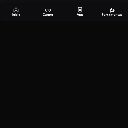
Corrida
Início
Games
App
Ferramentas
Entretenimento
Ferramentas
Games
Mapeador
Simulador
Social
APLICATIVOS MAIS RECENTES
DramaBox APK (MOD, Premium Grátis)
5.4.2
MOD
março 20, 2026