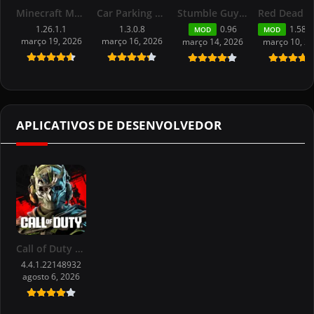
Minecraft Mod APK (imortalidade) for android 113.0.2
Car Parking Multiplayer 2 MOD APK 1.3.0.8
Stumble Guys APK Dinheiro For Android Última Versão
1.26.1.1
1.3.0.8
0.96
1.58.632261
MOD
MOD
março 19, 2026
março 16, 2026
março 14, 2026
março 10, 2
APLICATIVOS DE DESENVOLVEDOR
Call of Duty Warzone™ Mobile MOD for Android
4.4.1.22148932
agosto 6, 2026