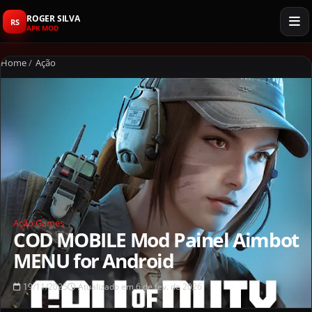
ROGER SILVA
RS
APK MOD
Home
/
Ação
Ação
Games
COD MOBILE Mod Painel Aimbot
MENU for Android
19/11/2025
Atualizado em 6 de fev. de 2026