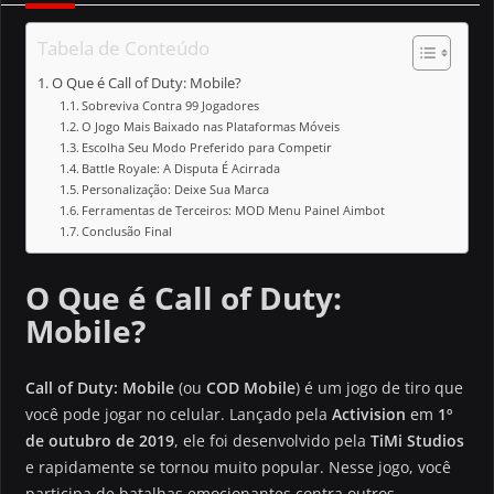
Tabela de Conteúdo
O Que é Call of Duty: Mobile?
Sobreviva Contra 99 Jogadores
O Jogo Mais Baixado nas Plataformas Móveis
Escolha Seu Modo Preferido para Competir
Battle Royale: A Disputa É Acirrada
Personalização: Deixe Sua Marca
Ferramentas de Terceiros: MOD Menu Painel Aimbot
Conclusão Final
O Que é Call of Duty:
Mobile?
Call of Duty: Mobile
(ou
COD Mobile
) é um jogo de tiro que
você pode jogar no celular. Lançado pela
Activision
em
1º
de outubro de 2019
, ele foi desenvolvido pela
TiMi Studios
e rapidamente se tornou muito popular. Nesse jogo, você
participa de batalhas emocionantes contra outros