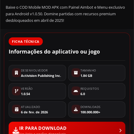
Baixe o COD Mobile MOD APK com Painel Aimbot e Menu exclusivo
para Android v1.0.50. Domine partidas com recursos premium
desbloqueados em abril de 2025!
FICHA TÉCNICA
Informações do aplicativo ou jogo
DESENVOLVEDOR
TAMANHO
Activision Publishing Inc.
1.84 GB
VERSÃO
REQUISITOS
1.0.54
6.0
ATUALIZADO
DOWNLOADS
6 de fev. de 2026
100.000.000+
IR PARA DOWNLOAD
Ver links e opções disponíveis