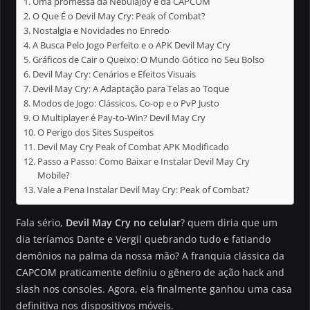
Uma promessa da NebulaJoy e da CAPCOM
O Que É o Devil May Cry: Peak of Combat?
Nostalgia e Novidades no Enredo
A Busca Pelo Jogo Perfeito e o APK Devil May Cry
Gráficos de Cair o Queixo: O Mundo Gótico no Seu Bolso
Devil May Cry: Cenários e Efeitos Visuais
Devil May Cry: A Adaptação para Telas ao Toque
Modos de Jogo: Clássicos, Co-op e o PvP Justo
O Multiplayer é Pay-to-Win? Devil May Cry
O Perigo dos Sites Suspeitos
Devil May Cry Peak of Combat APK Modificado
Passo a Passo: Como Baixar e Instalar Devil May Cry
Mobile?
Vale a Pena Instalar Devil May Cry: Peak of Combat?
Fala sério,
Devil May Cry no celular
? quem diria que um
dia teríamos Dante e Vergil quebrando tudo e fatiando
demônios na palma da nossa mão? A franquia clássica da
CAPCOM praticamente definiu o gênero de ação hack and
slash nos consoles. Agora, ela finalmente ganhou uma casa
definitiva nos dispositivos móveis.