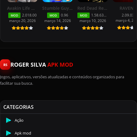
Avakin Life Mod APK (MENU,XP/Desbloqueado)
Stumble Guys APK Dinheiro For Android Última Versão
Red Dead Redemption Mobile – MOD, Sem Netflix For Android
RAVEN2
2.018.00
0.96
1.58.63226194
2.09.03
MOD
MOD
MOD
março 4, 20
março 20, 2026
março 14, 2026
março 10, 2026
ROGER SILVA
APK MOD
RS
Jogos, aplicativos, versões atualizadas e conteúdos organizados para
facilitar sua busca.
CATEGORIAS
Ação
Apk mod