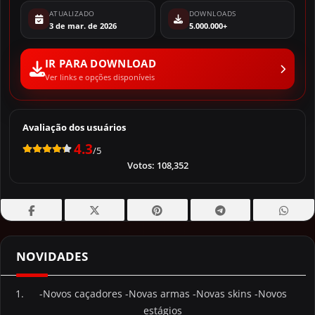
ATUALIZADO
DOWNLOADS
3 de mar. de 2026
5.000.000+
IR PARA DOWNLOAD
Ver links e opções disponíveis
Avaliação dos usuários
4.3
/5
Votos:
108,352
NOVIDADES
-Novos caçadores
-Novas armas
-Novas skins
-Novos
estágios