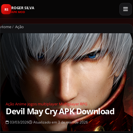
ROGER SILVA
RS
APK MOD
Home
/
Ação
Ação
Anime
jogos multiplayer
Multiplayer
RPG
Devil May Cry APK Download
03/03/2026
Atualizado em 3 de mar. de 2026