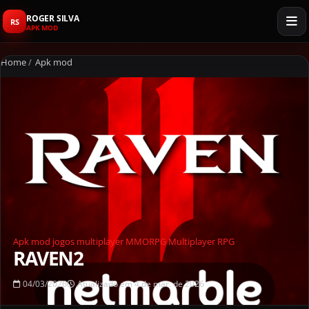
ROGER SILVA
RS
APK MOD
Home
/
Apk mod
Apk mod
jogos multiplayer
MMORPG
Multiplayer
RPG
RAVEN2
04/03/2026
Atualizado em 4 de mar. de 2026