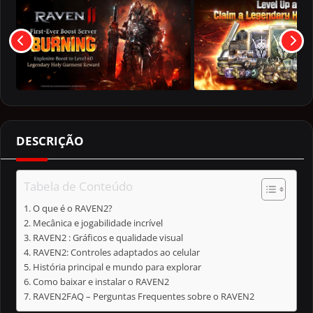
DESCRIÇÃO
Tabela de Conteúdo
O que é o RAVEN2?
Mecânica e jogabilidade incrível
RAVEN2 : Gráficos e qualidade visual
RAVEN2: Controles adaptados ao celular
História principal e mundo para explorar
Como baixar e instalar o RAVEN2
RAVEN2FAQ – Perguntas Frequentes sobre o RAVEN2