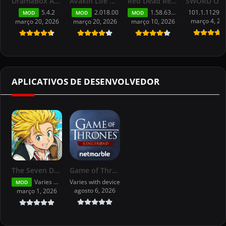
DramaBox APK (MOD, Premium Grátis)
Avakin Life Mod APK (MENU,XP/Desbloqueado)
Red Dead Redemption Mobile – MOD, Sem Netflix For Android
5.4.2
2.018.00
1.58.63226194
101.1.11295
MOD
MOD
MOD
março 4, 20
março 20, 2026
março 20, 2026
março 10, 2026
APLICATIVOS DE DESENVOLVEDOR
The Seven Deadly Sins: Origin
Game of Thrones: Kingsroad
Varies with device
Varies with device
MOD
agosto 6, 2026
março 1, 2026