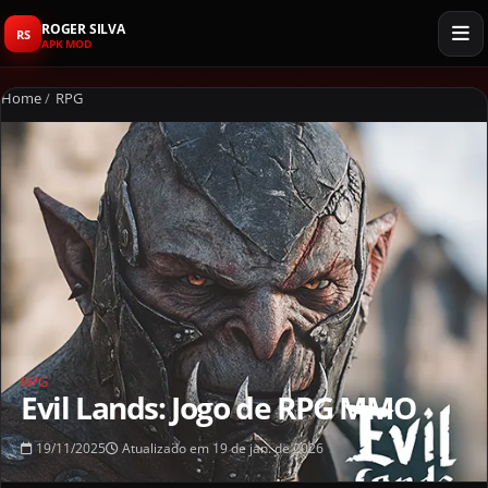
ROGER SILVA
RS
APK MOD
Home
/
RPG
RPG
Evil Lands: Jogo de RPG MMO
19/11/2025
Atualizado em 19 de jan. de 2026