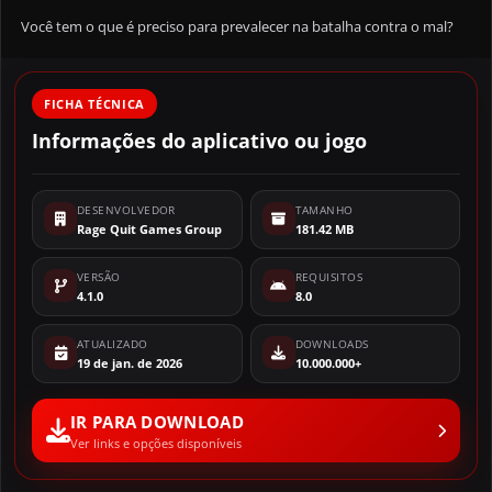
Você tem o que é preciso para prevalecer na batalha contra o mal?
FICHA TÉCNICA
Informações do aplicativo ou jogo
DESENVOLVEDOR
TAMANHO
Rage Quit Games Group
181.42 MB
VERSÃO
REQUISITOS
4.1.0
8.0
ATUALIZADO
DOWNLOADS
19 de jan. de 2026
10.000.000+
IR PARA DOWNLOAD
Ver links e opções disponíveis