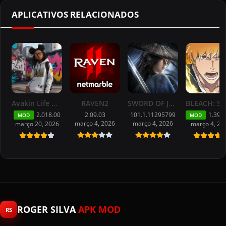
APLICATIVOS RELACIONADOS
Avakin Life Mod APK (MENU,XP/Desbloqueado)
RAVEN2
SWORD OF JUSTICE APK [MOD/Full Game] for Android
2.018.00
2.09.03
101.1.11295799
1.39.1386
MOD
MOD
março 4, 2026
março 4, 2026
março 20, 2026
março 4, 20
ROGER SILVA
APK MOD
RS