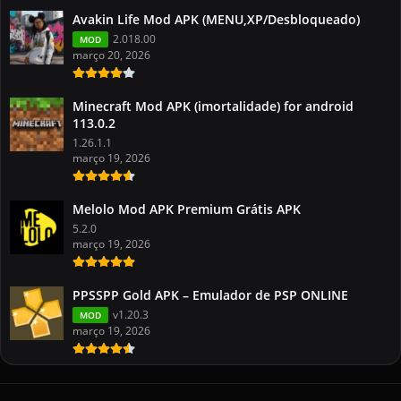
Avakin Life Mod APK (MENU,XP/Desbloqueado)
2.018.00
MOD
março 20, 2026
Minecraft Mod APK (imortalidade) for android
113.0.2
1.26.1.1
março 19, 2026
Melolo Mod APK Premium Grátis APK
5.2.0
março 19, 2026
PPSSPP Gold APK – Emulador de PSP ONLINE
v1.20.3
MOD
março 19, 2026